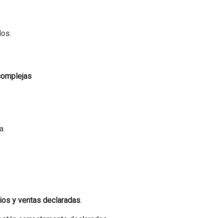
dos.
 complejas
a.
ios y ventas declaradas
.