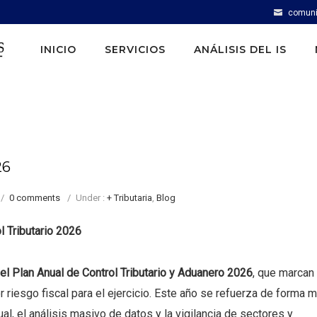
comuni
INICIO
SERVICIOS
ANÁLISIS DEL IS
26
/
0 comments
/
Under :
+ Tributaria
,
Blog
l Tributario 2026
del Plan Anual de Control Tributario y Aduanero 2026
, que marcan
 riesgo fiscal para el ejercicio. Este año se refuerza de forma 
al, el análisis masivo de datos y la vigilancia de sectores y