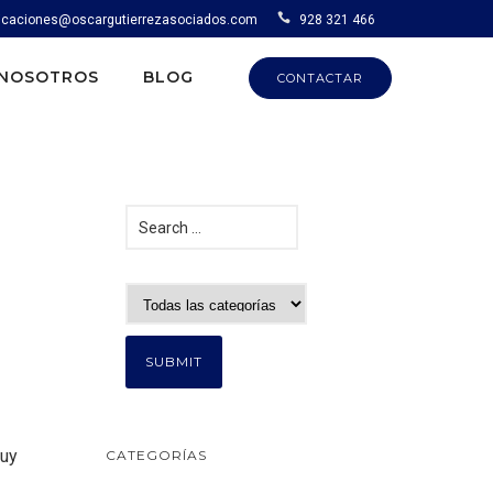
caciones@oscargutierrezasociados.com
928 321 466
NOSOTROS
BLOG
CONTACTAR
muy
CATEGORÍAS