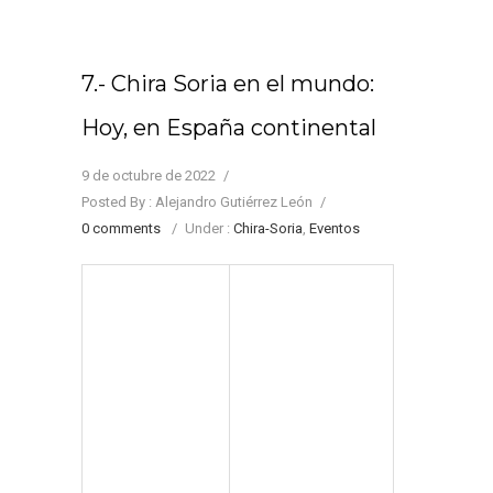
7.- Chira Soria en el mundo:
Hoy, en España continental
9 de octubre de 2022
/
Posted By : Alejandro Gutiérrez León
/
0 comments
/
Under :
Chira-Soria
,
Eventos