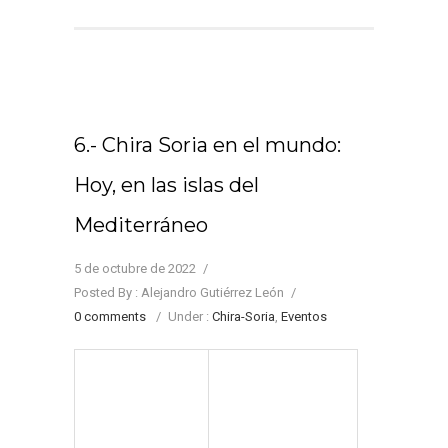
6.- Chira Soria en el mundo:
Hoy, en las islas del
Mediterráneo
5 de octubre de 2022
/
Posted By : Alejandro Gutiérrez León
/
0 comments
/
Under :
Chira-Soria
,
Eventos