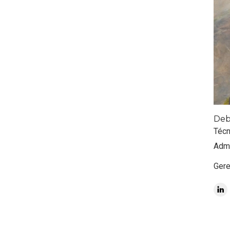
Deb
Técn
Admi
Gere