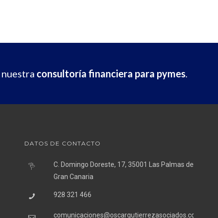
e nuestra
consultoría financiera para pymes
.
DATOS DE CONTACTO
C. Domingo Doreste, 17, 35001 Las Palmas de
Gran Canaria
928 321 466
comunicaciones@oscargutierrezasociados.com