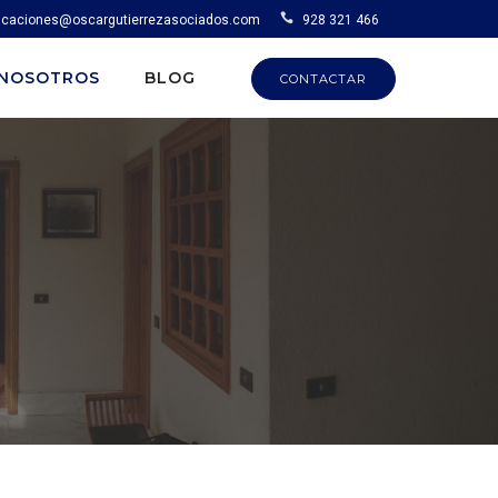
caciones@oscargutierrezasociados.com
928 321 466
NOSOTROS
BLOG
CONTACTAR