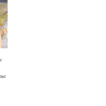
 Y
idad