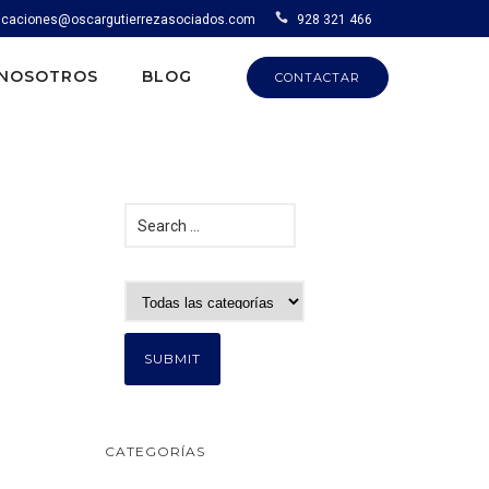
caciones@oscargutierrezasociados.com
928 321 466
NOSOTROS
BLOG
CONTACTAR
CATEGORÍAS