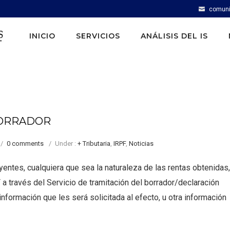
comuni
INICIO
SERVICIOS
ANÁLISIS DEL IS
BORRADOR
/
0 comments
/
Under :
+ Tributaria
,
IRPF
,
Noticias
uyentes, cualquiera que sea la naturaleza de las rentas obtenidas,
 a través del Servicio de tramitación del borrador/declaración
información que les será solicitada al efecto, u otra información