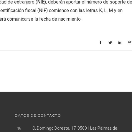
ad de extranjero (
NIE
), deberán aportar el número de soporte d
tificación fiscal (NIF) comience con las letras K, L, M y en
á comunicarse la fecha de nacimiento.
DATOS DE CONTACTO
C. Domingo Doreste, 17, 35001 Las Palmas de