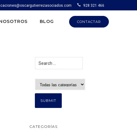
caciones@oscargutierrezasociados.com
928 321 466
NOSOTROS
BLOG
CONTACTAR
CATEGORÍAS