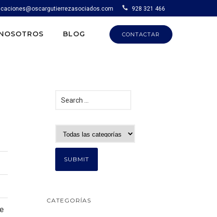
caciones@oscargutierrezasociados.com
928 321 466
NOSOTROS
BLOG
CONTACTAR
CATEGORÍAS
de