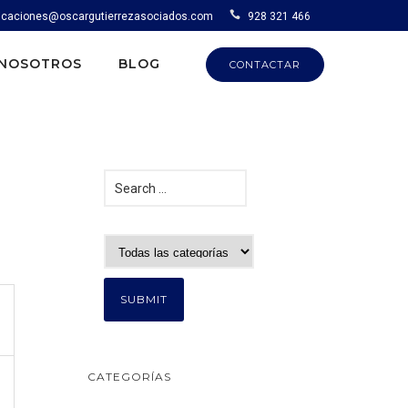
caciones@oscargutierrezasociados.com
928 321 466
NOSOTROS
BLOG
CONTACTAR
CATEGORÍAS