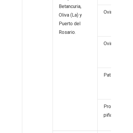
Betancuria,
Ovino y caprin
Oliva (La) y
Puerto del
Rosario.
Ovino y caprin
Patata.
Productos hort
piña tropical).