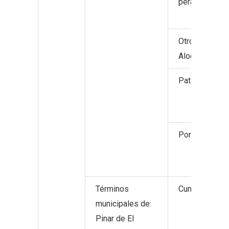
pera.
Otros product
Aloe Vera.
Patata.
Porcino de ca
Términos
Cunicultura.
municipales de:
Pinar de El