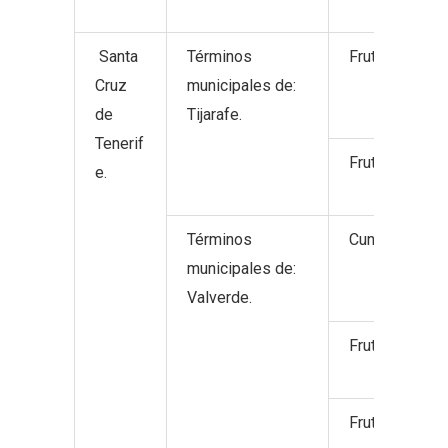
Santa
Términos
Frutos no cítr
Cruz
municipales de:
de
Tijarafe.
Tenerif
Frutos tropica
e.
Términos
Cunicultura.
municipales de:
Valverde.
Frutos no cítri
Frutos no cítri