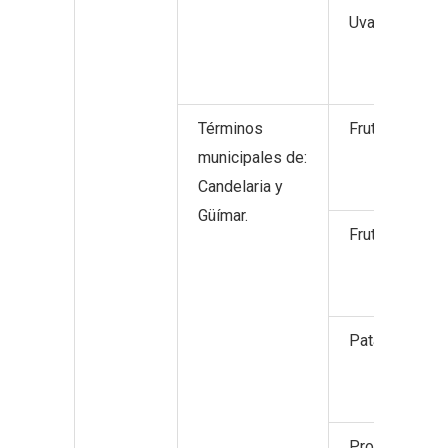
Uva para vino 
Términos
Frutos no cítr
municipales de:
Candelaria y
Güímar.
Frutos tropic
Patata.
Productos hor