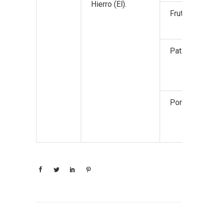
Hierro (El).
Frutos no cítri
Patata.
Porcino de ca