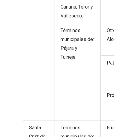
Canaria, Teror y
Valleseco.
Términos
Otros product
municipales de:
Aloe Vera.
Pájara y
Tuineje.
Patata.
Productos hor
Santa
Términos
Frutos no cítri
Cruz de
municipales de: