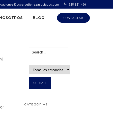
caciones@oscargutierrezasociados.com
928 321 466
NOSOTROS
BLOG
CONTACTAR
el
CATEGORÍAS
co y