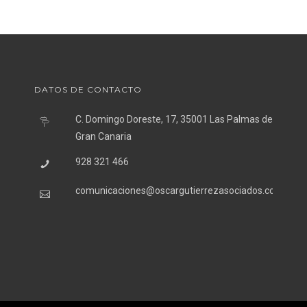
DATOS DE CONTACTO
C. Domingo Doreste, 17, 35001 Las Palmas de
Gran Canaria
928 321 466
comunicaciones@oscargutierrezasociados.com