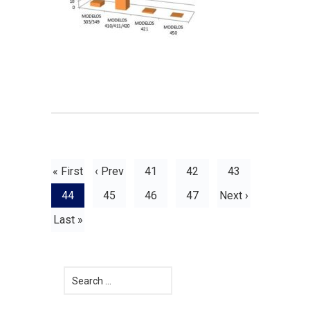
« First
‹ Prev
41
42
43
44
45
46
47
Next ›
Last »