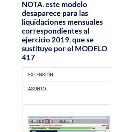
NOTA. este modelo
desaparece para las
liquidaciones mensuales
correspondientes al
ejercicio 2019, que se
sustituye por el MODELO
417
EXTENSIÓN:
A los
ASUNTO:
Mode
Auto
ORDE
los 