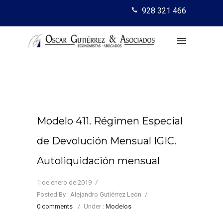
928 321 466
Modelo 411. Régimen Especial
de Devolución Mensual IGIC.
Autoliquidación mensual
1 de enero de 2019
/
Posted By : Alejandro Gutiérrez León
/
0 comments
/
Under :
Modelos