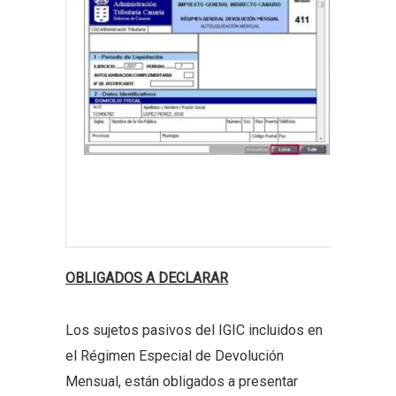
401 
de a
Cana
del c
OBLIGADOS A DECLARAR
Los sujetos pasivos del IGIC incluidos en
el Régimen Especial de Devolución
Mensual, están obligados a presentar