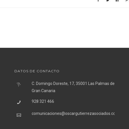
DATOS DE CONTACTO
C. Domingo Doreste, 17, 35001 Las Palmas de
Gran Canaria
928 321 466
comunicaciones@oscargutierrezasociados.com