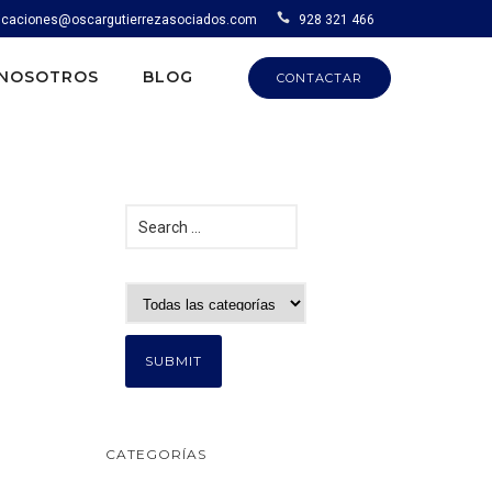
caciones@oscargutierrezasociados.com
928 321 466
NOSOTROS
BLOG
CONTACTAR
CATEGORÍAS