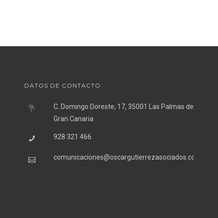
DATOS DE CONTACTO
C. Domingo Doreste, 17, 35001 Las Palmas de
Gran Canaria
928 321 466
comunicaciones@oscargutierrezasociados.com