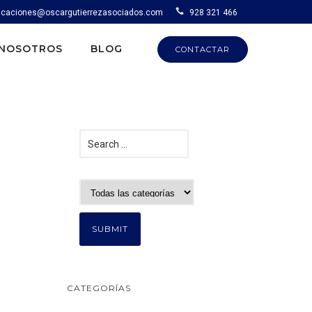
caciones@oscargutierrezasociados.com
928 321 466
NOSOTROS
BLOG
CONTACTAR
CATEGORÍAS