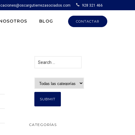
caciones@oscargutierrezasociados.com
928 321 466
NOSOTROS
BLOG
CONTACTAR
CATEGORÍAS