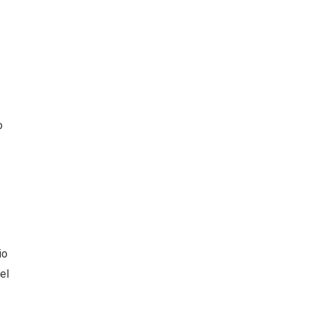
o
io
el