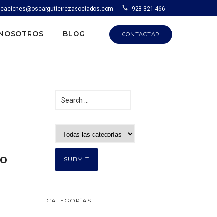
caciones@oscargutierrezasociados.com
928 321 466
NOSOTROS
BLOG
CONTACTAR
lo
CATEGORÍAS