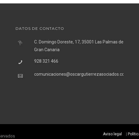
DATOS DE CONTACTO
C. Domingo Doreste, 17, 35001 Las Palmas de
Gran Canaria
928 321 466
comunicaciones@oscargutierrezasociados.com
Aviso legal
|
Políti
servados