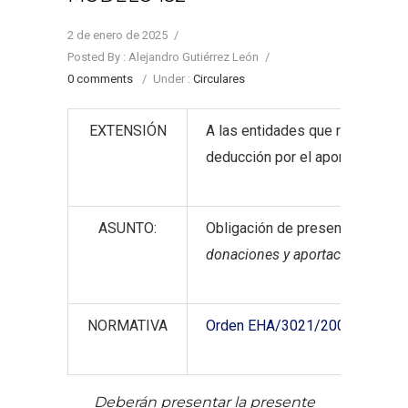
2 de enero de 2025
/
Posted By : Alejandro Gutiérrez León
/
0 comments
/
Under :
Circulares
EXTENSIÓN
A las entidades que reciben do
deducción por el aportante
ASUNTO:
Obligación de presentar la D
ecl
donaciones y aportaciones reci
NORMATIVA
Orden EHA/3021/2007
Deberán presentar la presente