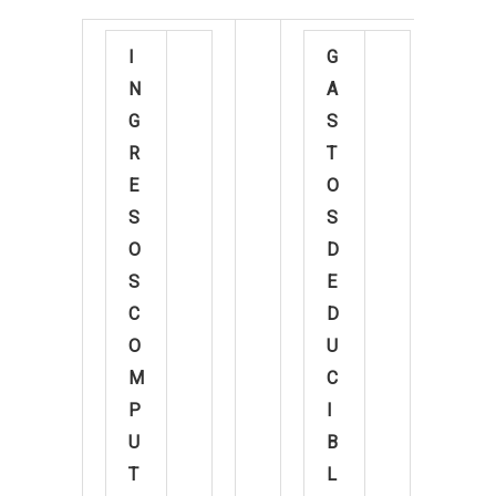
I
G
N
A
G
S
R
T
E
O
S
S
O
D
S
E
C
D
O
U
M
C
P
I
U
B
T
L