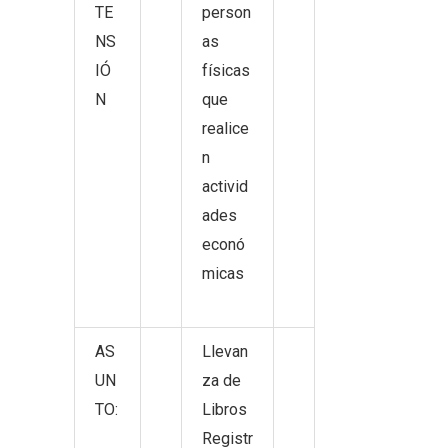
TE
person
NS
as
IÓ
físicas
N
que
realice
n
activid
ades
econó
micas
AS
Llevan
UN
za de
TO:
Libros
Registr