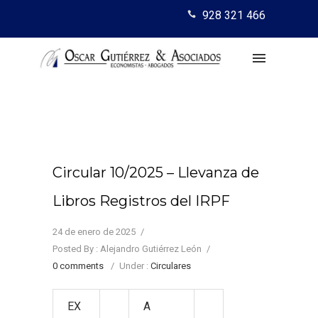
928 321 466
Circular 10/2025 – Llevanza de
Libros Registros del IRPF
24 de enero de 2025
/
Posted By : Alejandro Gutiérrez León
/
0 comments
/
Under :
Circulares
EX
A