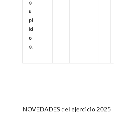
s
u
pl
id
o
s.
NOVEDADES del ejercicio 2025