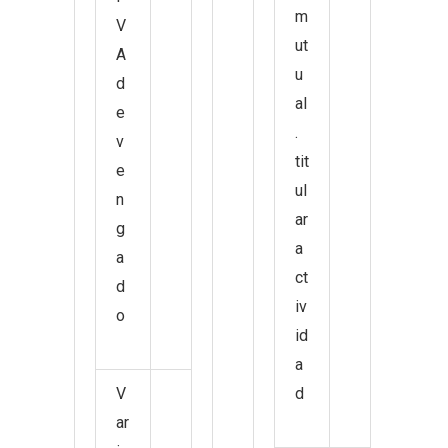
m
V
ut
A
u
d
al
e
.
v
tit
e
ul
n
ar
g
a
a
ct
d
iv
o
id
a
V
d
ar