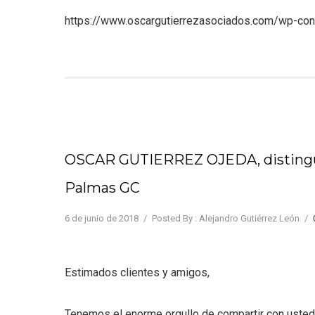
https://www.oscargutierrezasociados.com/wp-con
OSCAR GUTIERREZ OJEDA, distingu
Palmas GC
6 de junio de 2018
/
Posted By : Alejandro Gutiérrez León
/
Estimados clientes y amigos,
Tenemos el enorme orgullo de compartir con uste