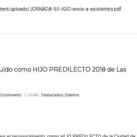
tent/uploads/JORNADA-SII-IGIC-envio-a-asistentes.pdf
ido como HIJO PREDILECTO 2018 de Las
0 comments
/
Under :
Destacados
,
Eventos
des el reconocimiento, como HIJO PREDILECTO de la Ciudad de