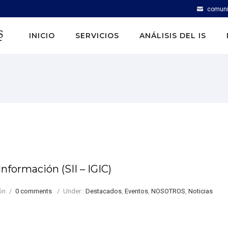
comuni
INICIO
SERVICIOS
ANÁLISIS DEL IS
nformación (SII – IGIC)
ón
/
0 comments
/
Under :
Destacados
,
Eventos
,
NOSOTROS
,
Noticias