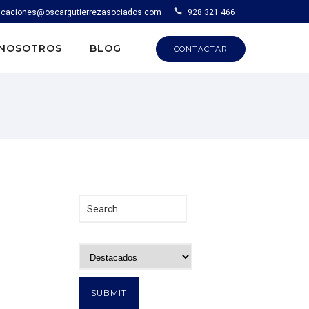
caciones@oscargutierrezasociados.com
928 321 466
NOSOTROS
BLOG
CONTACTAR